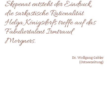
Skepenat entsteht der Eindruck,
die sarkastische Rationalität
Helga Königsdorfs treffe auf das
Fabuliertalent Irmtraud
Morgners.
Dr. Wolfgang Gabler
(Ostseezeitung)